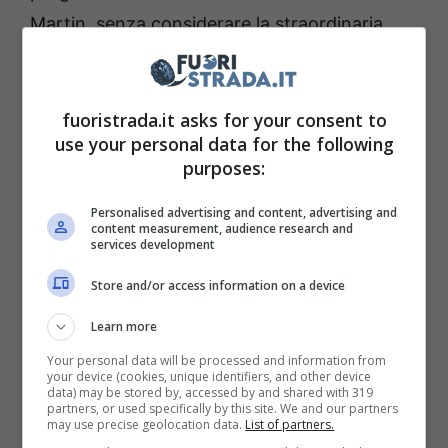
Martin, senza considerare la straordinaria
RB19 che è risultata inarrivabile. Dopo un
2022 esaltante, almeno nella prima parte di
fuoristrada.it asks for your consent to
campionato, in questa annata
la Rossa ha
use your personal data for the following
festeggiato un solo trionfo
con Carlos Sainz
purposes:
nella tappa di Singapore. Lo spagnolo è stato
Personalised advertising and content, advertising and
bravo a approfittare dell’unico weekend in cui
content measurement, audience research and
services development
Max Verstappen è andato in difficoltà.
Store and/or access information on a device
Learn more
Your personal data will be processed and information from
your device (cookies, unique identifiers, and other device
data) may be stored by, accessed by and shared with 319
partners, or used specifically by this site. We and our partners
may use precise geolocation data.
List of partners.