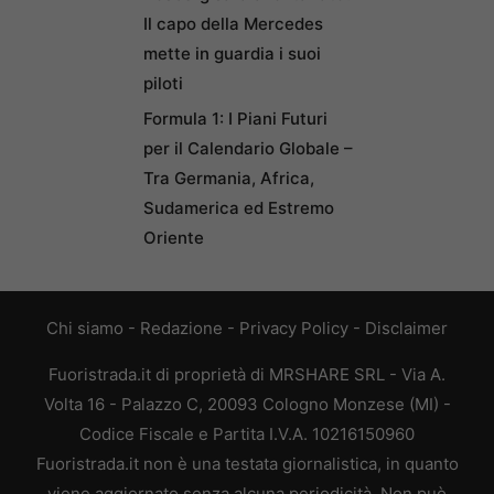
Il capo della Mercedes
mette in guardia i suoi
piloti
Formula 1: I Piani Futuri
per il Calendario Globale –
Tra Germania, Africa,
Sudamerica ed Estremo
Oriente
Chi siamo
-
Redazione
-
Privacy Policy
-
Disclaimer
Fuoristrada.it di proprietà di MRSHARE SRL - Via A.
Volta 16 - Palazzo C, 20093 Cologno Monzese (MI) -
Codice Fiscale e Partita I.V.A. 10216150960
Fuoristrada.it non è una testata giornalistica, in quanto
viene aggiornato senza alcuna periodicità. Non può