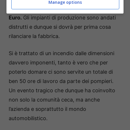
Manage options
Corone
che, il che corrisponde a
72 milioni di
Euro.
Gli impianti di produzione sono andati
distrutti e dunque si dovrà per prima cosa
rilanciare la fabbrica.
Si è trattato di un incendio dalle dimensioni
davvero imponenti, tanto è vero che per
poterlo domare ci sono servite un totale di
ben 50 ore di lavoro da parte dei pompieri.
Un evento tragico che dunque ha coinvolto
non solo la comunità ceca, ma anche
l’azienda e soprattutto il mondo
automobilistico.