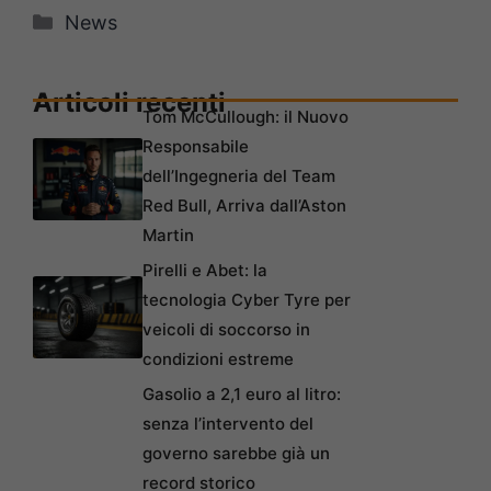
Categorie
News
Articoli recenti
Tom McCullough: il Nuovo
Responsabile
dell’Ingegneria del Team
Red Bull, Arriva dall’Aston
Martin
Pirelli e Abet: la
tecnologia Cyber Tyre per
veicoli di soccorso in
condizioni estreme
Gasolio a 2,1 euro al litro:
senza l’intervento del
governo sarebbe già un
record storico