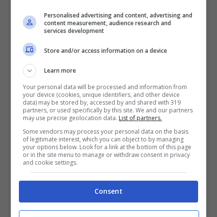
dunque non verranno rilasciate nei prossimi
Personalised advertising and content, advertising and
content measurement, audience research and
mesi.
services development
Store and/or access information on a device
Learn more
Your personal data will be processed and information from
your device (cookies, unique identifiers, and other device
data) may be stored by, accessed by and shared with 319
partners, or used specifically by this site. We and our partners
may use precise geolocation data.
List of partners.
Some vendors may process your personal data on the basis
of legitimate interest, which you can object to by managing
Azienda Toyota, incendo in Repubblica Ceca (YouTube –
your options below. Look for a link at the bottom of this page
or in the site menu to manage or withdraw consent in privacy
Fuoristrada)
and cookie settings.
La notizia è sconvolgente, anche perché in
Consent
un primo tempo si è parlato subito di una
perdita economica di ben
1,8 miliardi di