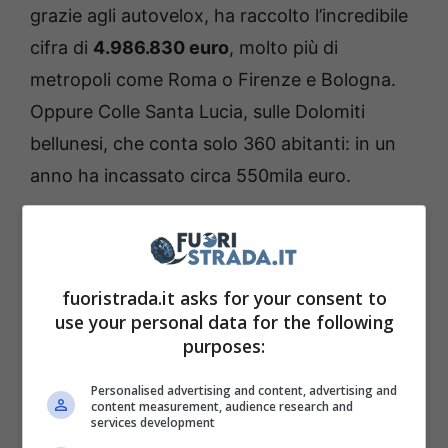
grazie agli autovelox, ha raccolto l’incredibile
cifra di
4.986.830 euro
, molto più di
metropoli come Roma o Firenze e Bologna.
Oppure Colle Santa Lucia, sulle Dolomiti
bellunesi, che conta solo 360 abitanti: in un
anno ha incassato circa 550mila euro.
fuoristrada.it asks for your consent to
use your personal data for the following
purposes:
Personalised advertising and content, advertising and
content measurement, audience research and
services development