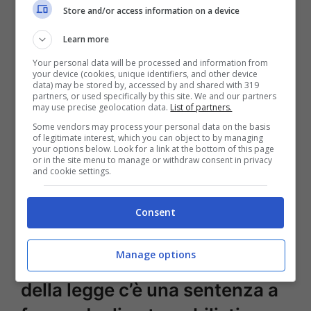
Store and/or access information on a device
Matteo Salvini bacchetta l’uso degli autovelox (Ansa Foto) –
Learn more
Fuoristrada.it
Your personal data will be processed and information from
your device (cookies, unique identifiers, and other device
data) may be stored by, accessed by and shared with 319
Il problema però sono anche, secondo alcune
partners, or used specifically by this site. We and our partners
may use precise geolocation data.
List of partners.
associazioni di consumatori, le
scelte delle
Some vendors may process your personal data on the basis
amministrazioni comunali
. Alcuni
of legitimate interest, which you can object to by managing
your options below. Look for a link at the bottom of this page
scientemente infatti decidono dove piazzare
or in the site menu to manage or withdraw consent in privacy
and cookie settings.
le rilevazioni e poi abbassano i limiti fino a 70,
50 o 30 km/h solo per incassare.
Consent
Come difendersi dagli
Manage options
autovelox: oltre al rispetto
della legge c’è una sentenza a